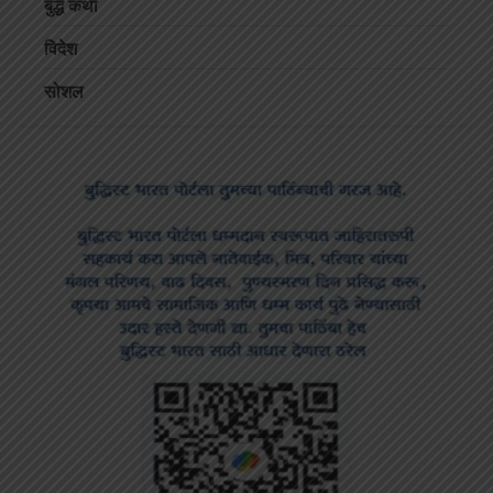
बुद्ध कथा
विदेश
सोशल