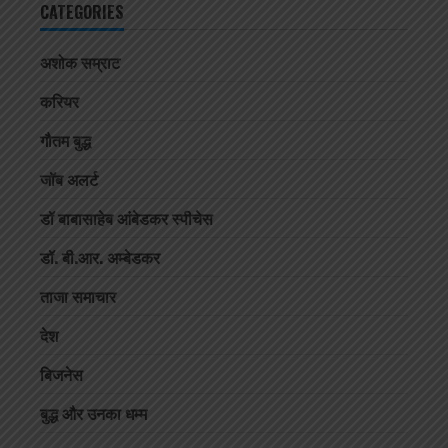
CATEGORIES
अशोक सम्राट
करियर
गौतम बुद्ध
जॉब अलर्ट
डॉ बाबासाहेब आंबेडकर स्पीचेस
डॉ. बी.आर. अम्बेडकर
ताजा समाचार
देश
बिजनेस
बुद्ध और उनका धम्म