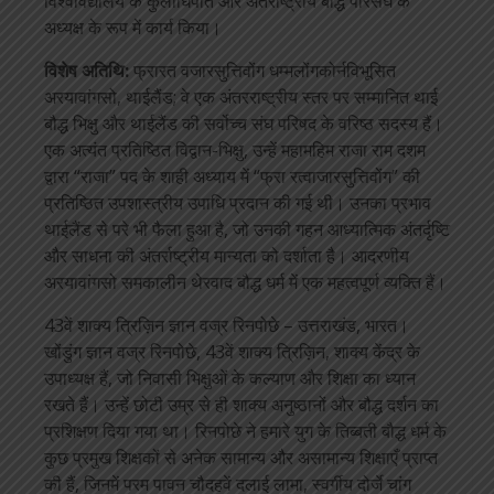
विश्वविद्यालय के कुलाधिपति और अंतर्राष्ट्रीय बौद्ध परिसंघ के
अध्यक्ष के रूप में कार्य किया।
विशेष अतिथि:
फ्रारत वजारसुत्तिवोंग धम्मलोंगकोर्नविभूसित
अरयावांगसो, थाईलैंड; वे एक अंतरराष्ट्रीय स्तर पर सम्मानित थाई
बौद्ध भिक्षु और थाईलैंड की सर्वोच्च संघ परिषद के वरिष्ठ सदस्य हैं।
एक अत्यंत प्रतिष्ठित विद्वान-भिक्षु, उन्हें महामहिम राजा राम दशम
द्वारा “राजा” पद के शाही अध्याय में “फ्रा रत्वाजारसुत्तिवोंग” की
प्रतिष्ठित उपशास्त्रीय उपाधि प्रदान की गई थी। उनका प्रभाव
थाईलैंड से परे भी फैला हुआ है, जो उनकी गहन आध्यात्मिक अंतर्दृष्टि
और साधना की अंतर्राष्ट्रीय मान्यता को दर्शाता है। आदरणीय
अरयावांगसो समकालीन थेरवाद बौद्ध धर्म में एक महत्वपूर्ण व्यक्ति हैं।
43वें शाक्य त्रिज़िन ज्ञान वज्र रिनपोछे – उत्तराखंड, भारत।
खोंडुंग ज्ञान वज्र रिनपोछे, 43वें शाक्य त्रिज़िन, शाक्य केंद्र के
उपाध्यक्ष हैं, जो निवासी भिक्षुओं के कल्याण और शिक्षा का ध्यान
रखते हैं। उन्हें छोटी उम्र से ही शाक्य अनुष्ठानों और बौद्ध दर्शन का
प्रशिक्षण दिया गया था। रिनपोछे ने हमारे युग के तिब्बती बौद्ध धर्म के
कुछ प्रमुख शिक्षकों से अनेक सामान्य और असामान्य शिक्षाएँ प्राप्त
की हैं, जिनमें परम पावन चौदहवें दलाई लामा, स्वर्गीय दोर्जे चांग