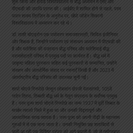
शुरू किया और हार्वर्ड विश्वविद्यालय से बौद्ध अध्ययन में एमए और
पीएचडी की उपाधि प्राप्त की। आईबीए में शामिल होने से पहले, परम
पावन शाक्य त्रिज़िन के अनुरोध पर, खेंपो जॉर्डन शिकागो
विश्वविद्यालय में अध्यापन कर रहे थे।
डॉ. ताशी चोएड्रोन एक पर्यावरण समाजशास्त्री, सिविल इंजीनियर
और शिक्षक हैं, जिन्होंने पर्यावरण एवं संसाधन अध्ययन में पीएचडी की
है और मलेशिया की वज्रयान बौद्ध परिषद और मलेशियाई बौद्ध
परामर्शदात्री परिषद में प्रमुख पदों पर कार्यरत हैं। बौद्ध धर्म में
उत्कृष्ट महिला पुरस्कार सहित कई पुरस्कारों से सम्मानित, उन्होंने
संरक्षण और अंतर्धार्मिक संवाद पर रचनाएँ लिखी हैं और 2023 में
अंतर्राष्ट्रीय बौद्ध परिसंघ की उपाध्यक्ष चुनी गईं।
शार्पा चोएजे रिनपोछे जेत्सुन लोबसांग दोरजी पेलसांगपो, 105वें
गादेन त्रिपा, तिब्बती बौद्ध धर्म के गेलुग संप्रदाय के सर्वोच्च प्रमुख
हैं। परम पूज्य शार्पा चोएजे रिनपोछे का जन्म 1937 में पूर्वी तिब्बत के
मार्खम त्सालो जिले में हुआ था और उनकी विद्वत्तापूर्ण और
आध्यात्मिक साख व्यापक है। परम पूज्य को अपनी पीढ़ी के महानतम
गुरुओं में से एक माना जाता है। उनकी नियुक्ति छह शताब्दियों से
चली आ रही एक विशिष्ट परंपरा को आगे बढ़ाती है, जो जे त्सोंगखापा