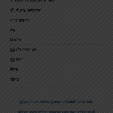
डॉ बाबासाहेब आंबेडकर स्पीचेस
डॉ. बी.आर. अम्बेडकर
ताजा समाचार
देश
बिजनेस
बुद्ध और उनका धम्म
बुद्ध कथा
विदेश
सोशल