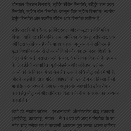
चोग्याल त्रिचेन रिनपोछे, लुडिंग खेंचेन रिनपोछे, खोंडुंग रत्न वज्र
रिनपोछे, लुडिंग खेन रिनपोछे, जेत्सुन चिमे लुडिंग रिनपोछे, स्वर्गीय
देशुंग रिनपोछे और स्वर्गीय खेंचेन अप्पे रिनपोछे शामिल हैं।
प्रोफ़ेसर सियोन रेमन, इलेक्ट्रिकल और कंप्यूटर इंजीनियरिंग
विभाग, वाशिंगटन विश्वविद्यालय, अमेरिका के संबद्ध प्रोफ़ेसर, एक
एमेरिटस प्रोफ़ेसर हैं और मानव संज्ञान अनुसंधान में सक्रिय हैं।
यूटा विश्वविद्यालय से लेज़र भौतिकी और क्वांटम प्रकाशिकी के
क्षेत्र में पीएचडी प्राप्त करने के बाद, वे मस्तिष्क विकारों के उपचार
के लिए ईईजी-आधारित न्यूरोफीडबैक और मस्तिष्क उत्तेजना
तकनीकों के विकास में शामिल हैं। उनकी रुचि बौद्ध दर्शन में भी है,
और वे आईबीसी द्वारा गठित विशेषज्ञों की उस टीम का हिस्सा हैं जो
मानसिक स्वास्थ्य के लिए एक अनुप्रयोग-आधारित ढाँचा तैयार
करने हेतु बौद्ध धर्म और तंत्रिका विज्ञान के बीच के संबंध का अध्ययन
करती है।
खेंपो डॉ. न्गवांग जॉर्डन – प्रधानाचार्य, अंतर्राष्ट्रीय बौद्ध अकादमी
(आईबीए), काठमांडू, नेपाल – ने 14 वर्ष की आयु में गंगटोक के सा-
न्गोर-चोए-त्सोक मठ में मठवासी अध्ययन पूरा करके अपना करियर