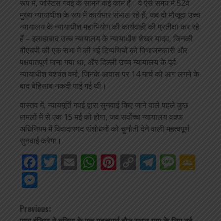
रूप में, जस्टिस गवई के सामने कई काम हैं। वे ऐसे समय में 52वें
मुख्य न्यायाधीश के रूप में कार्यभार संभाल रहे हैं, जब दो मौजूदा उच्च
न्यायालय के न्यायाधीश महाभियोग की कार्यवाही की प्रतीक्षा कर रहे
हैं – इलाहाबाद उच्च न्यायालय के न्यायाधीश शेखर यादव, जिनकी
वीएचपी की एक सभा में की गई टिप्पणियों को विभाजनकारी और
पक्षपातपूर्ण माना गया था, और दिल्ली उच्च न्यायालय के पूर्व
न्यायाधीश यशवंत वर्मा, जिनके आवास पर 14 मार्च को आग लगने के
बाद बेहिसाब नकदी पाई गई थी।
वास्तव में, न्यायमूर्ति गवई द्वारा सुनवाई किए जाने वाले पहले कुछ
मामलों में से एक 15 मई को होगा, जब सर्वोच्च न्यायालय वक्फ
अधिनियम में विवादास्पद संशोधनों को चुनौती देने वाली महत्वपूर्ण
सुनवाई करेगा।
Facebook
Twitter
Email
WhatsApp
Pinterest
Copy
Telegra
Mess
Go
Link
Cla
Messenger
Continue
Previous:
एयर इंडिया ने दुनिया के एक महत्वपूर्ण बौद्ध स्थल गया के लिए नई