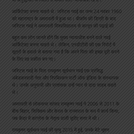
आर्किटेक्ट बनना चाहते थे : जस्टिस गवई का जन्म 24 नवंबर 1960
को महाराष्ट्र के अमरावती में हुआ था। बीकॉम की डिग्री के बाद
जस्टिस गवई ने अमरावती विश्वविद्यालय से कानून की पढ़ाई की
बहुत कम लोग जानते होंगे कि मुख्य न्यायाधीश बनने वाले गवई
आर्किटेक्ट बनना चाहते थे। लेकिन, एनडीटीवी की एक रिपोर्ट में
सूत्रों के हवाले से बताया गया है कि अपने पिता की इच्छा पूरी करने
के लिए वह वकील बन गए।
जस्टिस गवई के पिता रामकृष्ण सूर्यभान गवई एक प्रसिद्ध
अंबेडकरवादी नेता और रिपब्लिकन पार्टी ऑफ इंडिया के संस्थापक
थे। उनके अनुयायी और प्रशंसक उन्हें प्यार से दादा साहब कहते
थे।
अमरावती से लोकसभा सांसद रामकृष्ण गवई ने 2006 से 2011 के
बीच बिहार, सिक्किम और केरल के राज्यपाल के रूप में कार्य किया,
जब केंद्र में कांग्रेस के नेतृत्व वाली यूपीए सत्ता में थी।
रामकृष्ण सूर्यभान गवई की मृत्यु 2015 में हुई, उनके बेटे भूषण