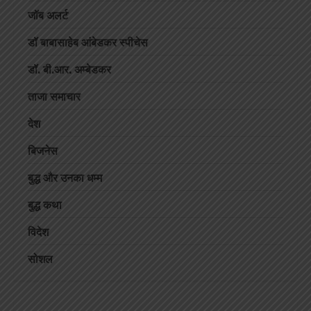
जॉब अलर्ट
डॉ बाबासाहेब आंबेडकर स्पीचेस
डॉ. बी.आर. अम्बेडकर
ताजा समाचार
देश
बिजनेस
बुद्ध और उनका धम्म
बुद्ध कथा
विदेश
सोशल