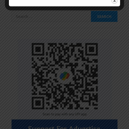
SEARCH
Search
for: