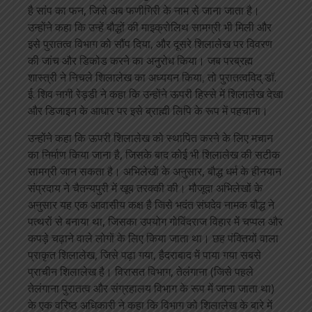
है सांप का फन, जिसे अब फणीगिरी के नाम से जाना जाता है।
उन्होंने कहा कि उन्हें बौद्धों की माइक्रोलिथ सामग्री भी मिली और
इसे पुरातत्व विभाग को सौंप दिया, और दूसरे शिलालेख पर विवरण
की जांच और डिकोड करने का अनुरोध किया। जब परब्रह्म
शास्त्री ने निचले शिलालेख का अध्ययन किया, तो पुरातत्वविद् डॉ.
ई. शिव नागी रेड्डी ने कहा कि उन्होंने ऊपरी हिस्से में शिलालेख देखा
और डिजाइन के आधार पर इसे ब्राह्मी लिपि के रूप में पहचाना।
उन्होंने कहा कि ऊपरी शिलालेख को स्थापित करने के लिए मचान
का निर्माण किया जाना है, जिसके बाद कोई भी शिलालेख की सटीक
सामग्री जान सकता है। अभिलेखों के अनुसार, बौद्ध धर्म के हीनयान
संप्रदाय ने चैतन्यपुरी में खूब तरक्की की। मौजूदा अभिलेखों के
अनुसार यह एक आवासीय कक्ष है जिसे भदंत संघदेव नामक बौद्ध ने
पत्थरों से बनाया था, जिसका उपयोग गोविंदराज विहार में चप्पल और
कपड़े चढ़ाने वाले लोगों के लिए किया जाता था। छह पंक्तियों वाला
प्राकृत शिलालेख, जिसे पढ़ा गया, हैदराबाद में पाया गया सबसे
प्राचीन शिलालेख है। विरासत विभाग, तेलंगाना (जिसे पहले
तेलंगाना पुरातत्व और संग्रहालय विभाग के रूप में जाना जाता था)
के एक वरिष्ठ अधिकारी ने कहा कि विभाग को शिलालेख के बारे में