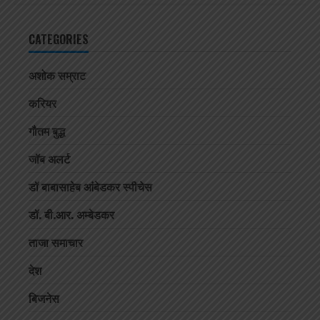
CATEGORIES
अशोक सम्राट
करियर
गौतम बुद्ध
जॉब अलर्ट
डॉ बाबासाहेब आंबेडकर स्पीचेस
डॉ. बी.आर. अम्बेडकर
ताजा समाचार
देश
बिजनेस