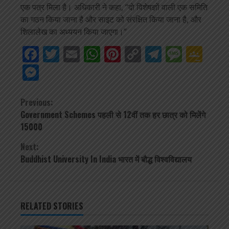
एक पत्र मिला है। अधिकारी ने कहा, “दो विशेषज्ञों वाली एक समिति
का गठन किया जाना है और साइट को संरक्षित किया जाना है, और
शिलालेख का अध्ययन किया जाएगा।”
Facebook
Twitter
Email
WhatsApp
Pinterest
Copy
Telegra
Mess
Go
Link
Cla
Messenger
Continue
Previous:
Government Schemes पहली से 12वीं तक हर छात्र को मिलेंगे
Reading
15000
Next:
Buddhist University In India भारत में बौद्ध विश्वविद्यालय
RELATED STORIES