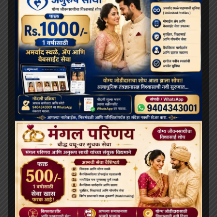
‘विकसित भारत 2047’ के लिए बौद्ध मूल्य और आधुनिक विज्ञान
अहम: हिमाचल के राज्यपाल
थाईलैंड के महामहिम राजा ने सड़क दुर्घटना में घायल भिक्षुओं की
देखभाल की जिम्मेदारी ली, शाही संरक्षण में होगा उपचार
दलाई लामा लद्दाख लौटे, भारत के हिमालयी बौद्ध संबंधों को और
मज़बूत किया
ARCHIVES
July 2026
June 2026
May 2026
April 2026