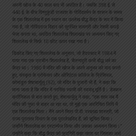
अपनी खोज के 40 साल बाद भी अपठित है। जबकि 398 ई. से
440 ई. के बीच विष्णुकुंडी राजवंश के गोविंदवर्मन के शासन के समय
के एक शिलालेख में इस स्थान का उल्लेख बौद्ध केंद्र के रूप में किया
गया है, जो गोविंदराज विहार को सुगंधित सामग्री और रेशमी कपड़े
भेजा करता था, अपठित शिलालेख शिलाखंड पर अध्ययन किए गए
शिलालेख से सिर्फ़ 10 फ़ीट ऊपर रखा गया है।
डिकोड किए गए शिलालेख के अनुसार, जो हैदराबाद में 1984 में
पाया गया एक प्राचीन शिलालेख है, चैतन्यपुरी कभी बौद्ध धर्म का
केंद्र था। 1980 में मंदिर की खोज के अपने अनुभव को याद करते
हुए, संस्कृत के प्रोफेसर और ओरिएंटल कॉलेज के प्रिंसिपल,
कोमांडुरु शेषाचार्युलु (92), जो मंदिर के पुजारी भी हैं, ने कहा कि
माना जाता है कि मंदिर में नरसिंह स्वामी की स्वयंभू मूर्ति है। डेक्कन
क्रॉनिकल से बात करते हुए, शेषाचार्युलु ने कहा, “एक शाम जब मैं
मंदिर की गुफा से बाहर आ रहा था, तो मुझे एक अपरिचित लिपि में
एक शिलालेख मिला। मैंने अपने मित्र पी.वी. परब्रह्म शास्त्री, जो
राज्य पुरातत्व विभाग के एक पुरालेखविद हैं, को सूचित किया।
उन्होंने शिलालेख का एस्टाम्पेज लिया और उसका अध्ययन किया।”
उन्होंने कहा कि बौद्ध केंद्र को फुदगिरी कहा जाता था जिसका अर्थ