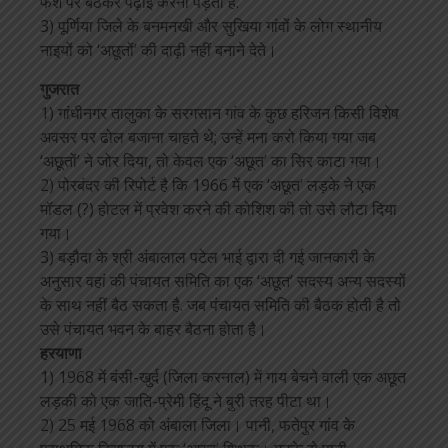
फर्श पर बैठकर पढ़ाई करनी पड़ती है.
3) पूर्णिया जिले के बनमनखी और सुखिया गांवों के लोग स्थानीय
नाइयों को ‘अछूतों’ की दाढ़ी नहीं बनाने देते।
गुजरात
1) गांधीनगर तालुका के सरगसान गांव के कुछ हरिजन किसी विशेष
अवसर पर ढोल बजाना चाहते थे; उन्हें मना करो किया गया जब
‘अछूतों’ ने जोर दिया, तो केवल एक ‘अछूत’ का सिर काटा गया।
2) पोरबंदर की रिपोर्ट है कि 1966 में एक ‘अछूत’ लड़के ने एक
मॉडल (?) होटल में प्रवेश करने की कोशिश की तो उसे लौटा दिया
गया।
3) बड़ौदा के श्री अंबालाल पटेल भाई द्वारा दी गई जानकारी के
अनुसार वहां की पंचायत समिति का एक ‘अछूत’ सदस्य अन्य सदस्यों
के साथ नहीं बैठ सकता है. जब पंचायत समिति की बैठक होती है तो
उसे पंचायत भवन के बाहर बैठना होता है।
हरयाणा
1) 1968 में बंसी-खुर्द (जिला करनाल) में गाय बेचने वाली एक अछूत
लड़की को एक जाति-प्रेमी हिंदू ने बुरी तरह पीटा था।
2) 25 मई 1968 को अंबाला जिला। पानी, फतेपुर गांव के