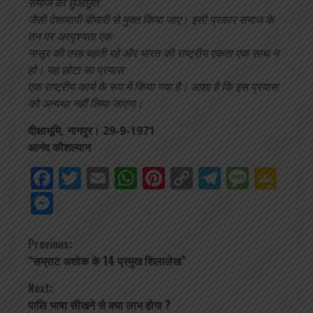
समाज को छुआछूत
जैसी देशव्यापी बीमारी से मुक्त किया जाए। इसी प्रकार समाज के
तन पर अस्पृश्यता एक
नासूर की तरह बहती रहे और भारत की राष्ट्रीय एकता एक साथ न
हो। यह छोटा सा प्रयास
एक राष्ट्रीय कार्य के रूप में किया गया है। आशा है कि इस प्रयास
को अन्यथा नहीं लिया जाएगा।
दीक्षाभूमि, नागपुर। 29-9-1971
आनंद कौशल्यान
Facebook
Twitter
Email
WhatsApp
Pinterest
Copy
Telegra
Mess
Go
Link
Cla
Messenger
Continue
Previous:
“सम्राट अशोक के 14 प्रमुख शिलालेख”
Reading
Next:
पालि भाषा सीखने से क्या लाभ होगा ?