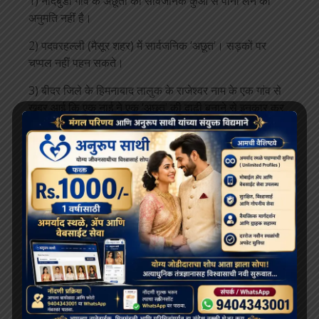
1) नादेबुडी गांव के अछूतों को सार्वजनिक कुओं से पानी लेने की
अनुमति नहीं है।
2) पदवरहल्ली (मैसूर शहर) में सार्वजनिक ‘अछूत’। सड़कों पर
चप्पल नहीं पहन सकते।
3) बीदर जिले के हिमनाबाद तालुक के राजेश्वर नाम के एक गांव से
खबर आई कि एक नाई ने एक ‘अछूत’ की दाढ़ी बनाने से इनकार कर
दिया और फिर उसे मार डाला।
ओडिशा
1) धनकल जिले के खुनालो गांव में ओलिता के पानी को लेकर
मारपीट हो गई। एक ‘अछूत’ की जान चली गई। उसकी
पत्नी को निर्वस्त्र कर दिया। उसके साथ आठ लोगों ने रेप किया
था। पुलिस जब मामले की पूछताछ कर रही थी तो उसी
‘अछूत’ के भाई को भी फांसी पर लटका दिया गया.
2) कटक जिले के ब्रह्मगिरी गाँव की खबर है कि अछूतों के साथ
भेदभाव अक्षरश: देखा जाता है। उस गांव के अछूतों को
सार्वजनिक कुएं से पानी लेने की इजाजत नहीं है। उनके पीने के दस
कप होटल में अनोखे हैं। न कोई धोबी अपने कपड़े धोता