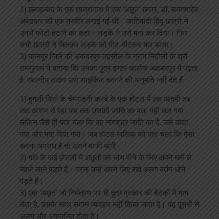
2) इलाहाबाद के एक छात्रावास में एक ‘अछूत’ छात्र, डॉ. बाबासाहेब
अंबेडकर की एक तस्वीर लगाई गई थी। जातिवादी हिंदू छात्रों ने
उनसे फोटो हटाने को कहा। लड़के ने उसे मना कर दिया। फिर
सभी छात्रों ने मिलकर लड़के को पीट-पीटकर मार डाला।
3) कानपुर जिले की अकबरपुर तहसील के ग्राम निहौली के श्री
रामगुलाम ने बताया कि उनका पुत्र इण्टर कालेज अकबरपुर में पढ़ता
है. स्थानीय ठाकर उसे साइकिल चलाने की अनुमति नहीं देते हैं।
1) हुगली जिले के चेम्पाडनी कस्बे के एक होटल में एक आदमी तब
तक आराम से रहा जब तक उसकी जाति का पता नहीं चल गया।
लेकिन जैसे ही पता चला कि वह नामशूद्र जाति का है, उसे डांटा
गया और भगा दिया गया। जब होटल मालिक को पता चला कि ऐसा
करना अपराध है तो उसने माफी मांगी।
2) गांव के कई होटलों में अछूतों को चाय पीने के लिए अपने घरों से
प्याले लाने पड़ते हैं। वरना उन्हें अपने लिए रखे अलग बर्तन धोने
पड़ते हैं।
3) एक ‘अछूत’ जो निमंत्रण पर भी कुछ प्रकार की बैठकों में भाग
लेता है, उसके साथ समान व्यवहार नहीं किया जाता है। वह दूसरों से
अलग और अपमानित होता है।