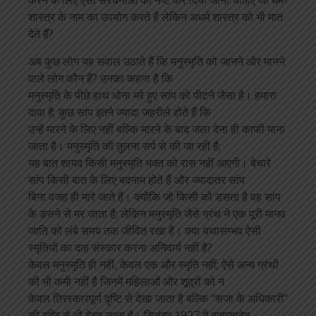
करने के लिए ऐसी संरचनाओं को नष्ट कर दिया जाना चाहिए जो धर्म-
शास्त्र के नाम का उपयोग करते हैं लेकिन अधर्म शास्त्र को भी मात
देते हैं?
अब कुछ लोग यह सवाल उठाते हैं कि मनुस्मृति को जानने और मानने
वाले लोग कौन हैं? उनका कहना है कि
मनुस्मृति के पीछे हाथ धोना मरे हुए सांप को पीटने जैसा है। हमारा
दावा है; कुछ सांप इतने ज्यादा जहरीले होते हैं कि
उन्हें मारने के लिए नहीं बल्कि मारने के बाद जला देना ही काफी माना
जाता है। मनुस्मृति की तुलना सर्प से की जा रही है;
यह बात शायद किसी मनुस्मृति भक्त को रास नहीं आएगी। बेचारे
सांप किसी बात के लिए बदनाम होते हैं और ज्यादातर सांप
बिना वजह ही मारे जाते हैं। क्योंकि जो किसी को डसता है वह सांप
के डसने से मर जाता है; लेकिन मनुस्मृति जैसे ग्रंथ ने एक पूरी मानव
जाति को लंबे समय तक जीवित रखा है। क्या यथासम्भव ऐसी
स्मृतियों का दाह संस्कार करना अनिवार्य नहीं है?
केवल मनुस्मृति ही नहीं, केवल एक और स्मृति नहीं; ऐसे अन्य ग्रंथों
की भी कमी नहीं है जिनमें महिलाओं और शूद्रों को न
केवल तिरस्कारपूर्ण दृष्टि से देखा जाता है बल्कि “सजा के अधिकारी”
की दृष्टि से भी देखा जाता है। सितंबर 1927 में बाबासाहेब