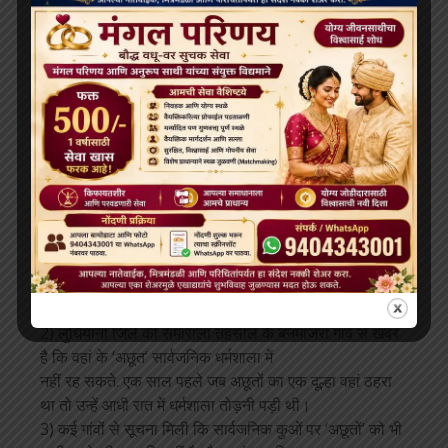
है और न कोई नाई अपना सिर मुंडवाता है।
3) भानापुर में ‘अछूतों’ की एक सभा होनी थी। आराधनालय के पास
चाय की केवल एक दुकान थी। चाय वाले ने
‘अछूतों’ को चाय देने से मना कर दिया। लोकसभा के पूर्व सदस्य
श्री. मोहननायक भी वहां मौजूद थे। वह खुद रिपोर्ट
लिखाने थाने गए थे। लेकिन थानेदार ने यह कहकर रिपोर्ट दर्ज करने
से इनकार कर दिया कि उन्हें नहीं पता था कि छुआछूत एक अपराध
है।
पंजाब
1) मलकियत नाम का लड़का विदेश जाने का परमिट लेने के लिए
जालंधर के जिला कार्यालय जा रहा था। युवक सड़क से ही फरार हो
गया। वह बेटा जुंडिया को वह यहीं के रहने वाले थे। मामले की
जानकारी पुलिस को दी गई। लेकिन उन्होंने कोई कार्रवाई नहीं की।
2) लुधियाना जिले की समाराला तहसील के बनमाजरा गांव से खबर
है कि वहां के ‘अछूत’ सार्वजनिक धर्मशाला में
नहीं रह सकते. एक साल पहले जब अछूतों का एक दूल्हा वहां ठहरा
था तो उन्हें आधी रात में धर्मशाला तोड़नी पड़ी थी।
3) कई गांवों से सूचना मिली कि सार्वजनिक कुओं पर ‘अछूतों’ को भी