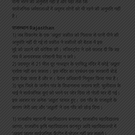
पानी भरने की अनुमति नहीं है और यहां तक ​​कि
सार्वजनिक धर्मशालाओं में अदृश्य लोगों को भी रहने की अनुमति नहीं
है।
राजस्थान Rajasthan
1) जब विकानेर के एक ‘अछूत’ वकील को गिलास से पानी पीने की
अनुमति नहीं दी गई तो वकील ने वकीलों की बैठक में इस
मुद्दे को उठाने की कोशिश की। मजिस्ट्रेट ने उसे सलाह दी कि वह
गांव में अनावश्यक परेशानी पैदा न करे।
2) उदयपुर से 21 मील दूर नाथद्वार के प्रसिद्ध मंदिर में कोई ‘अछूत’
प्रवेश नहीं कर सकता। इस मंदिर का प्रबंधन एक सरकारी बोर्ड
द्वारा देखा जाता है और रु। वेतन अधिकारी नियुक्त किया गया है।
3) चूरू जिले के जनीन गांव के विधानसभा सदस्य श्री. चुलीवाल के
भाई ने सार्वजनिक कुएं को भरने पर जोर दिया तो गोली मार दी गई।
इस अवसर पर अनेक ‘अछूत’ घायल हुए। उस गाँव के राजपूतों के
कारण जेरी आए और ‘अछूतों’ ने उस गाँव को छोड़ दिया।
1) राजकीय महारानी महाविद्यालय बनारस, शासकीय महाविद्यालय
आगरा, राजकीय कृषि महाविद्यालय कानपुर आदि महाविद्यालयों में
‘अछूत’ छात्र सार्वजनिक कैंटीन में भोजन नहीं कर सकते।