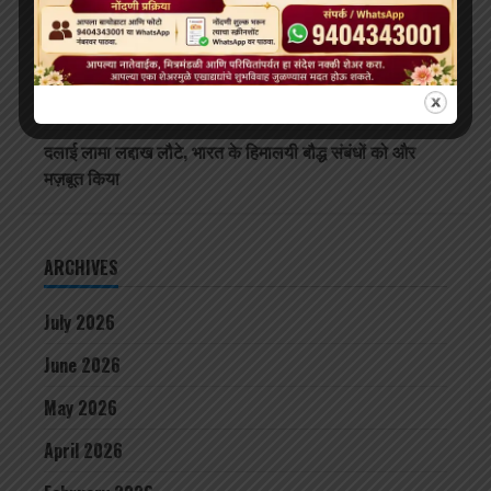
‘विकसित भारत 2047’ के लिए बौद्ध मूल्य और आधुनिक विज्ञान
अहम: हिमाचल के राज्यपाल
थाईलैंड के महामहिम राजा ने सड़क दुर्घटना में घायल भिक्षुओं की
देखभाल की जिम्मेदारी ली, शाही संरक्षण में होगा उपचार
दलाई लामा लद्दाख लौटे, भारत के हिमालयी बौद्ध संबंधों को और
मज़बूत किया
ARCHIVES
July 2026
June 2026
May 2026
April 2026