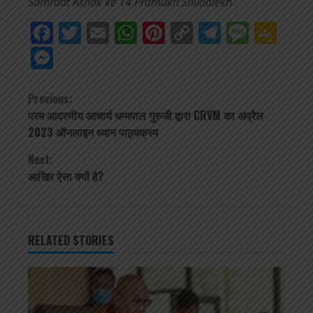
Samraat Ashok ke 14 Pramukh Shilaalekh
Facebook
Twitter
Email
WhatsApp
Pinterest
Copy
Telegra
Mess
Go
Link
Cla
Messenger
Continue
Previous:
परम आदरणीय आचार्य धम्मपाल गुरुजी द्वारा CRVM का अप्रैल
Reading
2023 ऑनलाइन ध्यान पाठ्यक्रम
Next:
आखिर ऐसा क्यों है?
RELATED STORIES