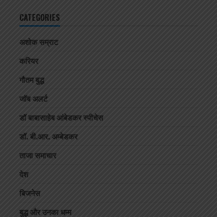
CATEGORIES
अशोक सम्राट
करियर
गौतम बुद्ध
जॉब अलर्ट
डॉ बाबासाहेब आंबेडकर स्पीचेस
डॉ. बी.आर. अम्बेडकर
ताजा समाचार
देश
बिजनेस
बुद्ध और उनका धम्म