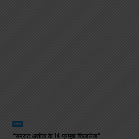
सोशल
“सम्राट अशोक के 14 प्रमुख शिलालेख”