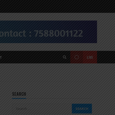
Y
LIVE
SEARCH
Search
for: