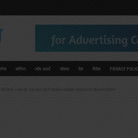
T
जनेस
करियर
जॉब अलर्ट
सोशल
देश
विदेश
PRIVACY POLIC
ूरा नहीं किया—यहां पढ़ें 100 साल पुराने महाबोधि महाविहार आंदोलन का दिलचस्प विवरण