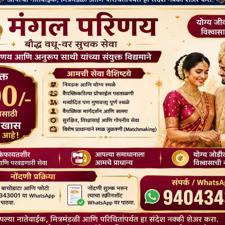
थल तक पहुंच से वंचित कर दिया गया था, जिसका उपयोग हिंदू अनुष्ठानों के लिए
े 1891 में कोलकाता में महाबोधि सोसाइटी की स्थापना की। उन्होंने “महाबोधि”
द्धों को स्थल बहाल करने के लिए एक वैश्विक आंदोलन शुरू किया।
 एक प्रेरक भाषण दिया, जिसने बुद्धिजीवियों को आकर्षित किया और अंतर्राष्ट्रीय
मर्थन जुटाने के लिए जापान, चीन, कोरिया, इंग्लैंड, जर्मनी, थाईलैंड, बर्मा और
रान, वे द लाइट ऑफ़ एशिया के लेखक सर एडविन अर्नोल्ड के साथ रहे। अमेरिका
देश्य के लिए उदारतापूर्वक दान दिया।
दी गई बुद्ध की मूर्ति स्थापित करने का प्रयास किया। हिंदू महंतों ने धर्मपाल और उनके
के कारण बोधगया मंदिर मामला शुरू हुआ, जो एक कानूनी लड़ाई थी, जिसमें
्यायालय ने भी महाविहार पर बौद्धों के अधिकारों को मान्यता देते हुए फैसले को
ओकाकुरा ने महाविहार के पास एक विश्राम गृह बनाने की योजना बनाई और
िश मानते हुए सभी बौद्धों को बोधगया से निकाल दिया।
 एक समिति बनाई: न्यायमूर्ति सुरेंद्रनाथ और हरप्रसाद शास्त्री। जबकि
नाथ ने महंत से रिश्वत ली और उनका पक्ष लिया। ब्रिटिश सरकार ने महंत का समर्थन