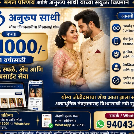
ंग कर रहे हैं, जो मंदिर को गैर-बौद्ध नियंत्रण में रखता है, और बौद्ध धार्मिक
। विरोध प्रदर्शन बौद्ध समुदाय और उनकी पवित्र विरासत के बीच गहरे संबंध को
्त करने के लिए संघर्ष करते हैं।
म लोग ही जानते हैं। अखिल भारतीय बौद्ध मंच से जुड़े धम्म प्रचारक आशीष बरुआ
णीय उपासकों और पुस्तकों सहित विभिन्न स्रोतों से एकत्र किए थे।
ा आंदोलन सबसे पहले श्रीलंका के अनागारिक धर्मपाल द्वारा कानूनी और वैश्विक
इस आंदोलन का समर्थन किया था। उस समय वे भारतीय राष्ट्रीय कांग्रेस के
्ति की मांग पार्टी के समक्ष रखी थी। हालांकि, जब मांग को नजरअंदाज किया
दिया। जब यह मुद्दा महात्मा गांधी के सामने रखा गया तो उन्होंने आश्वासन दिया
 दिया जाएगा। हालांकि, आजादी के दशकों के बावजूद, इसकी पूर्ण बहाली के लिए
िक आंदोलन को जन्म दिया
 जापानी मित्र भिक्खु कोजुन के साथ बोधगया का दौरा किया। एक धनी ईसाई
 बुद्ध की शिक्षाओं के प्रसार के लिए समर्पित कर दिया था। बोधगया में उन्होंने
निंघम द्वारा खुदाई और जीर्णोद्धार किया गया था, लेकिन यह एक शैव महंत (हिंदू