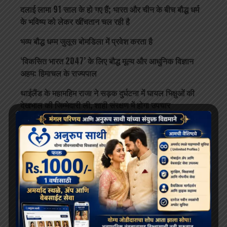
दलाई लामा 91 साल के हो गए हैं; भारत और चीन के बीच बौद्ध धर्म
के भविष्य को लेकर खींचतान चल रही है
भव्य बौद्ध धम्म जुलूस बोमडिला में प्रवेश करता है
‘विकसित भारत 2047’ के लिए बौद्ध मूल्य और आधुनिक विज्ञान
अहम: हिमाचल के राज्यपाल
थाईलैंड के महामहिम राजा ने सड़क दुर्घटना में घायल भिक्षुओं की
देखभाल की जिम्मेदारी ली, शाही संरक्षण में होगा उपचार
दलाई लामा लद्दाख लौटे, भारत के हिमालयी बौद्ध संबंधों को और
मज़बूत किया
ARCHIVES
July 2026
June 2026