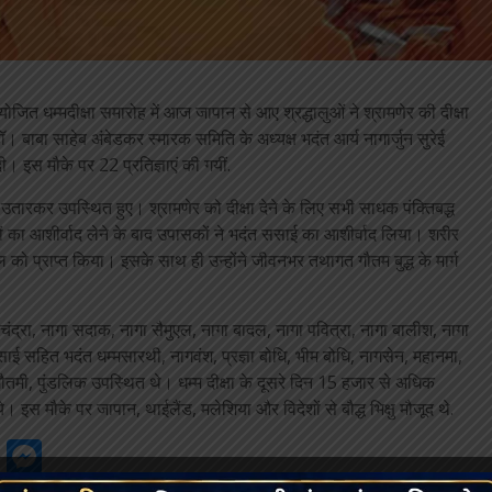
जित धम्मदीक्षा समारोह में आज जापान से आए श्रद्धालुओं ने श्रामणेर की दीक्षा
 बाबा साहेब अंबेडकर स्मारक समिति के अध्यक्ष भदंत आर्य नागार्जुन सुरेई
ी। इस मौके पर 22 प्रतिज्ञाएं की गयीं.
 उतारकर उपस्थित हुए। श्रामणेर को दीक्षा देने के लिए सभी साधक पंक्तिबद्ध
ं का आशीर्वाद लेने के बाद उपासकों ने भदंत ससाई का आशीर्वाद लिया। शरीर
को प्राप्त किया। इसके साथ ही उन्होंने जीवनभर तथागत गौतम बुद्ध के मार्ग
गा चंद्रा, नागा सदाक, नागा सैमुएल, नागा बादल, नागा पवित्रा, नागा बालीश, नागा
ई सहित भदंत धम्मसारथी, नागवंश, प्रज्ञा बोधि, भीम बोधि, नागसेन, महानमा,
गौतमी, पुंडलिक उपस्थित थे। धम्म दीक्षा के दूसरे दिन 15 हजार से अधिक
े। इस मौके पर जापान, थाईलैंड, मलेशिया और विदेशों से बौद्ध भिक्षु मौजूद थे.
gram
ssage
Google
Messenger
Classroom