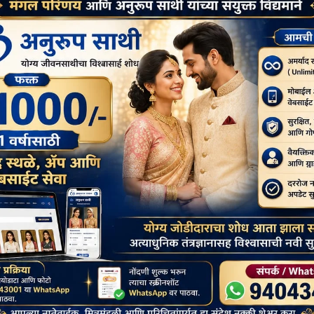
Next:
द्ध
‘असमानता’ का हवाला देते हुए, अहमदाबाद में लगभग 400 हिंदुओं ने बौद्ध
धर्म अपनाया
ताजा समाचार
 अवशेष दिल्ली के लाडो सराय
चीनी अधिकारियों ने तिब्बत के कर्ज़े में सैकड़ों
बौद्ध स्तूपों और पद्मसंभव प्रतिमा को ध्वस्त