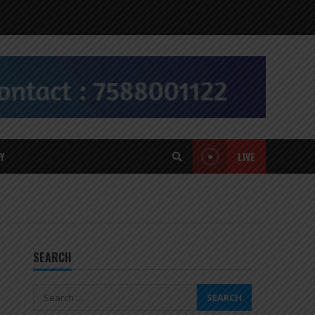
Y
LIVE
SEARCH
Search
for: