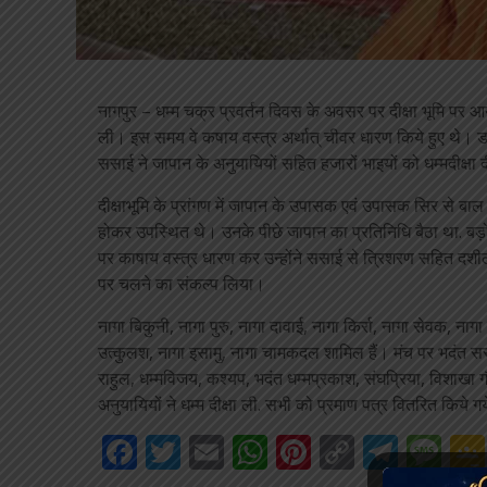
नागपुर – धम्म चक्र प्रवर्तन दिवस के अवसर पर दीक्षा भूमि पर आयो
ली। इस समय वे कषाय वस्त्र अर्थात् चीवर धारण किये हुए थे। डॉ।
ससाई ने जापान के अनुयायियों सहित हजारों भाइयों को धम्मदीक्षा द
दीक्षाभूमि के प्रांगण में जापान के उपासक एवं उपासक सिर से बाल
होकर उपस्थित थे। उनके पीछे जापान का प्रतिनिधि बैठा था. बड़ो
पर काषाय वस्त्र धारण कर उन्होंने ससाई से त्रिशरण सहित दशील 
पर चलने का संकल्प लिया।
नागा बिकुनी, नागा पुरु, नागा दावाई, नागा किर्रा, नागा सेवक, ना
उत्कुलश, नागा इसामु, नागा चामकदल शामिल हैं। मंच पर भदंत ससा
राहुल, धम्मविजय, कश्यप, भदंत धम्मप्रकाश, संघप्रिया, विशाखा 
अनुयायियों ने धम्म दीक्षा ली. सभी को प्रमाण पत्र वितरित किये गय
Facebook
Twitter
Email
WhatsApp
Pinterest
Copy
Tele
Me
Link