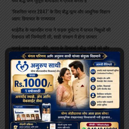
भव्य बौद्ध धम्म जुलूस बोमडिला में प्रवेश करता है
‘विकसित भारत 2047’ के लिए बौद्ध मूल्य और आधुनिक विज्ञान
अहम: हिमाचल के राज्यपाल
थाईलैंड के महामहिम राजा ने सड़क दुर्घटना में घायल भिक्षुओं की
देखभाल की जिम्मेदारी ली, शाही संरक्षण में होगा उपचार
दलाई लामा लद्दाख लौटे, भारत के हिमालयी बौद्ध संबंधों को और
मज़बूत किया
ARCHIVES
July 2026
June 2026
May 2026
April 2026