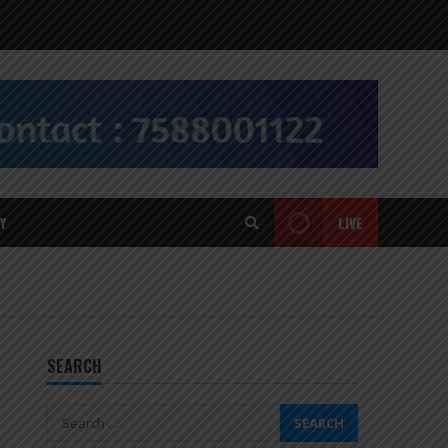
Y
LIVE
SEARCH
Search
for: