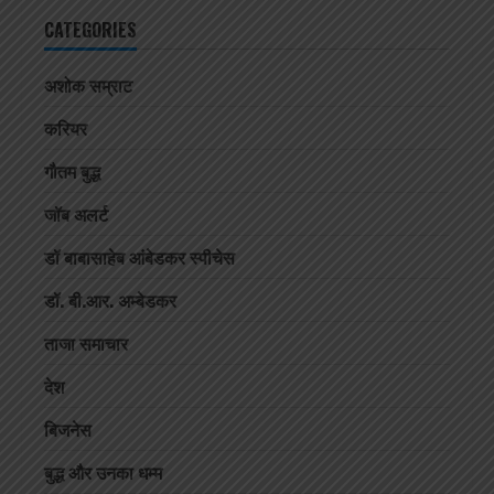
CATEGORIES
अशोक सम्राट
करियर
गौतम बुद्ध
जॉब अलर्ट
डॉ बाबासाहेब आंबेडकर स्पीचेस
डॉ. बी.आर. अम्बेडकर
ताजा समाचार
देश
बिजनेस
बुद्ध और उनका धम्म