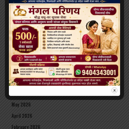
‘विकसित भारत 2047’ के लिए बौद्ध मूल्य और आधुनिक विज्ञान
अहम: हिमाचल के राज्यपाल
थाईलैंड के महामहिम राजा ने सड़क दुर्घटना में घायल भिक्षुओं की
देखभाल की जिम्मेदारी ली, शाही संरक्षण में होगा उपचार
दलाई लामा लद्दाख लौटे, भारत के हिमालयी बौद्ध संबंधों को और
मज़बूत किया
ARCHIVES
July 2026
June 2026
May 2026
April 2026
February 2026