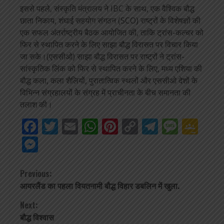
इससे पहले, संस्कृति मंत्रालय ने IBC के साथ, एक वैश्विक बौद्ध
छाता निकाय, शंघाई सहयोग संगठन (SCO) राष्ट्रों के विशेषज्ञों की
एक सफल अंतर्राष्ट्रीय बैठक आयोजित की, ताकि ट्रांस-कल्चर को
फिर से स्थापित करने के लिए साझा बौद्ध विरासत पर विचार किया
जा सके।(एससीओ) साझा बौद्ध विरासत पर राष्ट्रों ने ट्रांस-
सांस्कृतिक लिंक को फिर से स्थापित करने के लिए, मध्य एशिया की
बौद्ध कला, कला शैलियों, पुरातात्विक स्थलों और एससीओ देशों के
विभिन्न संग्रहालयों के संग्रह में प्राचीनता के बीच समानता की
तलाश की।
Facebook
Twitter
Email
WhatsApp
Pinterest
Copy
Telegra
Mess
Go
Link
Cla
Messenger
Continue
Previous:
आयरलैंड का पहला वियतनामी बौद्ध विहार डबलिन में खुला.
Reading
Next:
बौद्ध विश्वास