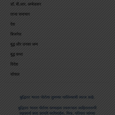
डॉ. बी.आर. अम्बेडकर
ताजा समाचार
देश
बिजनेस
बुद्ध और उनका धम्म
बुद्ध कथा
विदेश
सोशल