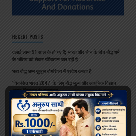
RECENT POSTS
दलाई लामा 91 साल के हो गए हैं; भारत और चीन के बीच बौद्ध धर्म
के भविष्य को लेकर खींचतान चल रही है
भव्य बौद्ध धम्म जुलूस बोमडिला में प्रवेश करता है
‘विकसित भारत 2047’ के लिए बौद्ध मूल्य और आधुनिक विज्ञान
अहम: हिमाचल के राज्यपाल
थाईलैंड के महामहिम राजा ने सड़क दुर्घटना में घायल भिक्षुओं की
देखभाल की जिम्मेदारी ली, शाही संरक्षण में होगा उपचार
दलाई लामा लद्दाख लौटे, भारत के हिमालयी बौद्ध संबंधों को और
मज़बूत किया