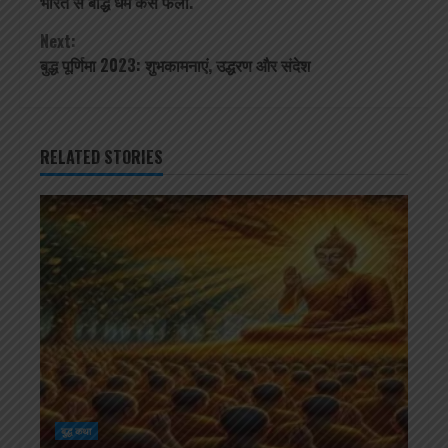
भारत से बौद्ध धर्म कैसे फैला.
Reading
Next:
बुद्ध पूर्णिमा 2023: शुभकामनाएं, उद्धरण और संदेश
RELATED STORIES
बुद्ध कथा