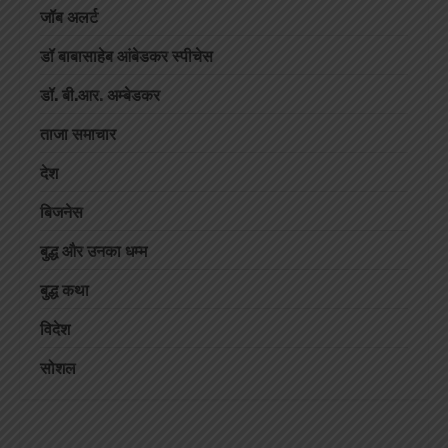
जॉब अलर्ट
डॉ बाबासाहेब आंबेडकर स्पीचेस
डॉ. बी.आर. अम्बेडकर
ताजा समाचार
देश
बिजनेस
बुद्ध और उनका धम्म
बुद्ध कथा
विदेश
सोशल