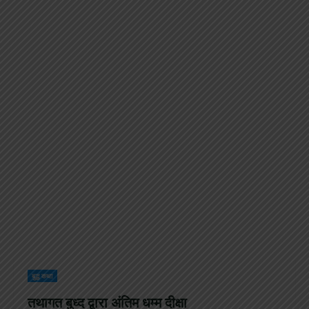
बुद्ध कथा
तथागत बुध्द द्वारा अंतिम धम्म दीक्षा