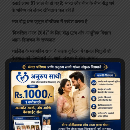
दलाई लामा 91 साल के हो गए हैं; भारत और चीन के बीच बौद्ध धर्म
के भविष्य को लेकर खींचतान चल रही है
भव्य बौद्ध धम्म जुलूस बोमडिला में प्रवेश करता है
‘विकसित भारत 2047’ के लिए बौद्ध मूल्य और आधुनिक विज्ञान
अहम: हिमाचल के राज्यपाल
थाईलैंड के महामहिम राजा ने सड़क दुर्घटना में घायल भिक्षुओं की
देखभाल की जिम्मेदारी ली, शाही संरक्षण में होगा उपचार
दलाई लामा लद्दाख लौटे, भारत के हिमालयी बौद्ध संबंधों को और
मज़बूत किया
ARCHIVES
July 2026
June 2026