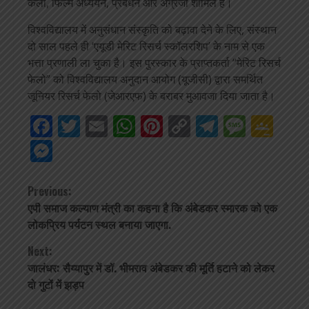
कला, फिल्म अध्ययन, प्रबंधन और अंग्रेजी शामिल हैं।
विश्वविद्यालय में अनुसंधान संस्कृति को बढ़ावा देने के लिए, संस्थान
दो साल पहले ही ‘एयूडी मेरिट रिसर्च स्कॉलरशिप’ के नाम से एक
भत्ता प्रणाली ला चुका है। इस पुरस्कार के प्राप्तकर्ता “मेरिट रिसर्च
फेलो” को विश्वविद्यालय अनुदान आयोग (यूजीसी) द्वारा समर्थित
जूनियर रिसर्च फेलो (जेआरएफ) के बराबर मुआवजा दिया जाता है।
Facebook
Twitter
Email
WhatsApp
Pinterest
Copy
Telegra
Mess
Go
Link
Cla
Messenger
Continue
Previous:
एपी समाज कल्याण मंत्री का कहना है कि अंबेडकर स्मारक को एक
Reading
लोकप्रिय पर्यटन स्थल बनाया जाएगा.
Next:
जालंधर: सैय्यापुर में डॉ. भीमराव अंबेडकर की मूर्ति हटाने को लेकर
दो गुटों में झड़प