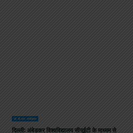
डॉ. बी.आर. अम्बेडकर
दिल्ली: अंबेडकर विश्वविद्यालय सीयूईटी के माध्यम से