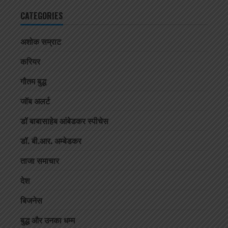
CATEGORIES
अशोक सम्राट
करियर
गौतम बुद्ध
जॉब अलर्ट
डॉ बाबासाहेब आंबेडकर स्पीचेस
डॉ. बी.आर. अम्बेडकर
ताजा समाचार
देश
बिजनेस
बुद्ध और उनका धम्म