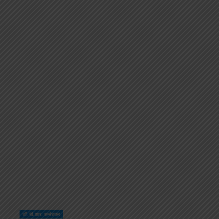
डॉ. बी.आर. अम्बेडकर