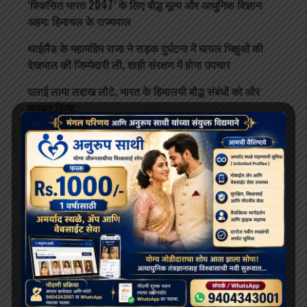
‘विकसित भारत 2047’ के लिए बौद्ध मूल्य और आधुनिक विज्ञान
अहम: हिमाचल के राज्यपाल
थाईलैंड के महामहिम राजा ने सड़क दुर्घटना में घायल भिक्षुओं की
देखभाल की जिम्मेदारी ली, शाही संरक्षण में होगा उपचार
दलाई लामा लद्दाख लौटे, भारत के हिमालयी बौद्ध संबंधों को और
मज़बूत किया
ARCHIVES
July 2026
June 2026
May 2026
April 2026
February 2026