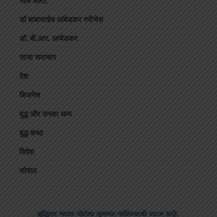
जॉब अलर्ट
डॉ बाबासाहेब आंबेडकर स्पीचेस
डॉ. बी.आर. अम्बेडकर
ताजा समाचार
देश
बिजनेस
बुद्ध और उनका धम्म
बुद्ध कथा
विदेश
सोशल