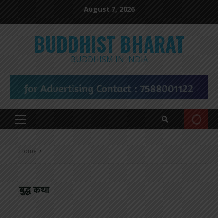
Skip
August 7, 2026
to
content
BUDDHIST BHARAT
BUDDHISM IN INDIA
Primary
Menu
Home
बुद्ध कथा