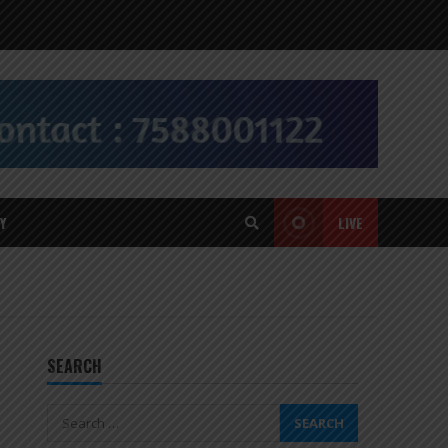
Y
LIVE
SEARCH
Search
for: