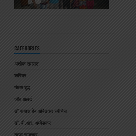
CATEGORIES
अशोक सम्राट
करियर
गौतम बुद्ध
जॉब अलर्ट
डॉ बाबासाहेब आंबेडकर स्पीचेस
डॉ. बी.आर. अम्बेडकर
ताजा समाचार